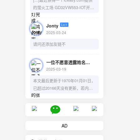
的萤火工场 GD32VW553-IOT开发
版，本着写程序不是从Hello world
开始的吗？那单片机的第一个点灯
Jonty
Lv.1
教程必须拿下。中间踩了点小坑，
2025-03-24
好在折腾成功，教程已写好。
请问还添加友链不
https://cmsblog.cn/1452.html总结
一下就是先写代码，构建固件，然
后用TTL-usb的下载器烧固件。[...]
一位不愿意透露姓名的张先生
Lv.1
2025-03-19
本文最后更新于1970年01月01日，
已超过20166天没有更新，若内容
或图片失效，请留言反馈。
AD