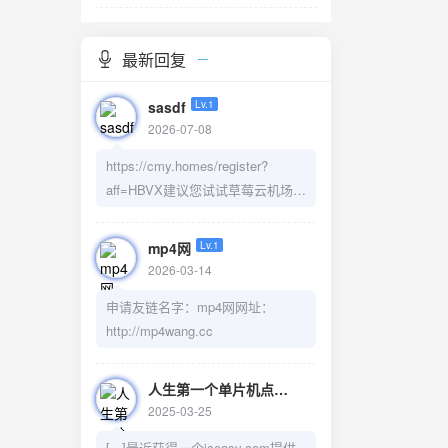
最新回复
sasdf
Lv.1
2026-07-08
https://cmy.homes/register?
aff=HBVX建议您试试草莓云机场，
可以流畅观看youtube和tiktok，上
reddit/x也没有问题，还有各种ai优
mp4网
Lv.1
化节点。
2026-03-14
申请友链名字：mp4网网址：
http://mp4wang.cc
人生第一个单片机点灯完成 - 彭鸿的博客
Lv.1
2025-03-25
[...]最近获得一个iceasy.com提供