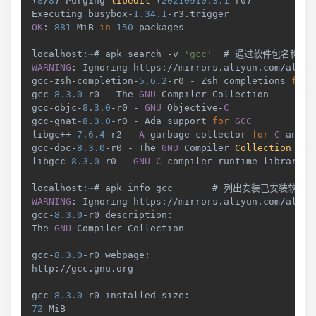
(
8
/
8
)
Purging
libedit
(
20210910.3
.1
-
r0
)
Executing
 busybox
-
1.34
.1
-
r3
.
trigger
OK
:
881
MiB
in
150
 packages

localhost
:
~
# apk search 
-
v 
'gcc'
WARNING
:
Ignoring
 https
:
/
/
mirrors
.
aliyun
.
com
/
alpin
gcc
-
zsh
-
completion
-
5.6
.2
-
r0 
-
Zsh
 completions 
for
 
gcc
-
8.3
.0
-
r0 
-
The
GNU
Compiler
Collection
gcc
-
objc
-
8.3
.0
-
r0 
-
GNU
Objective
-
C
gcc
-
gnat
-
8.3
.0
-
r0 
-
Ada
 support 
for
GCC
libgc
++
-
7.6
.4
-
r2 
-
A
 garbage collector 
for
C
 and 
C
gcc
-
doc
-
8.3
.0
-
r0 
-
The
GNU
Compiler
Collection
(
do
libgcc
-
8.3
.0
-
r0 
-
GNU
C
 compiler runtime libraries

localhost
:
~
WARNING
:
Ignoring
 https
:
/
/
mirrors
.
aliyun
.
com
/
alpin
gcc
-
8.3
.0
-
r0 description
:
The
GNU
Compiler
Collection
gcc
-
8.3
.0
-
r0 webpage
:
http
:
/
/
gcc
.
gnu
.
org
gcc
-
8.3
.0
-
r0 installed size
:
72
MiB