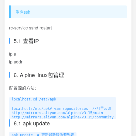
重启ssh
rc-service sshd restart
5.1 查看IP
ip a
ip addr
6. Alpine linux包管理
配置源的方法：
localhost:cd /etc/apk

localhost:/etc/apk# vim repositories  //阿里云源

http://mirrors.aliyun.com/alpine/v3.15/main

http://mirrors.aliyun.com/alpine/v3.15/community
6.1 apk update
apk update  # 更新最新镜像源列表