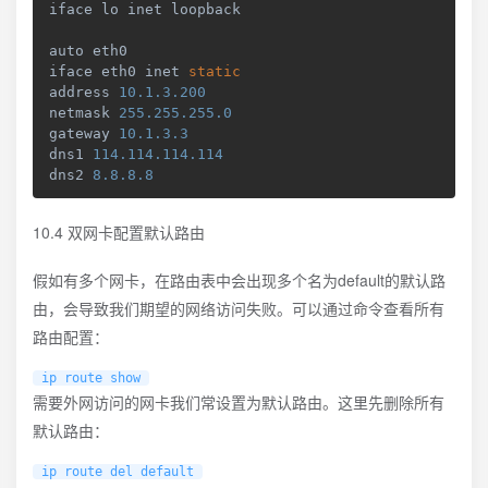
iface lo inet loopback

auto eth0

iface eth0 inet 
static
address 
10.1
.3
.200
netmask 
255.255
.255
.0
gateway 
10.1
.3
.3
dns1 
114.114
.114
.114
dns2 
8.8
.8
.8
10.4 双网卡配置默认路由
假如有多个网卡，在路由表中会出现多个名为default的默认路
由，会导致我们期望的网络访问失败。可以通过命令查看所有
路由配置：
ip route show
需要外网访问的网卡我们常设置为默认路由。这里先删除所有
默认路由：
ip route del default