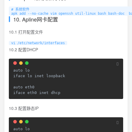
# 系统软件

apk add --no-cache vim openssh util-linux bash bash-doc  b
10. Apline网卡配置
10.1 打开配置文件
vi /etc/network/interfaces
10.2 配置DHCP
auto lo

iface lo inet loopback

auto eth0

iface eth0 inet dhcp
10.3 配置静态IP
auto lo
