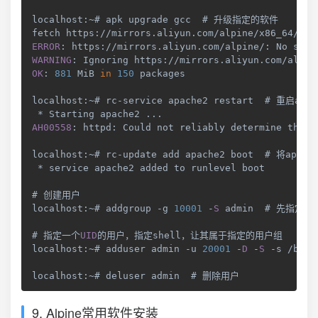
localhost
:
~
# apk upgrade gcc  # 升级指定的软件

fetch https
:
/
/
mirrors
.
aliyun
.
com
/
alpine
/
x86_64
/
APK
ERROR
:
 https
:
/
/
mirrors
.
aliyun
.
com
/
alpine
/
:
No
WARNING
:
Ignoring
 https
:
/
/
mirrors
.
aliyun
.
com
/
alpin
OK
:
881
MiB
in
150
 packages

localhost
:
~
# rc
-
service apache2 restart  # 重启apac
*
Starting
 apache2 
...
AH00558
:
 httpd
:
Could
 not reliably determine the s
localhost
:
~
# rc
-
update add apache2 boot  # 将apa
*
 service apache2 added to runlevel boot

# 创建用户

localhost
:
~
# addgroup 
-
g 
10001
-
S
 admin  # 先指定一
# 指定一个
UID
的用户，指定shell，让其属于指定的用户组

localhost
:
~
# adduser admin 
-
u 
20001
-
D
-
S
-
s 
/
bin
/
localhost
:
~
# deluser admin  # 删除用户
9. Alpine常用软件安装