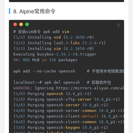
8. Alpine常用命令
# 安装vim命令 apk add 
vim
(
1
/
3
)
Installing
xxd
(
8.2
.3650
-
r0
)
(
2
/
3
)
Installing
 lua5
.
3
-
libs
(
5.3
.6
-
r1
)
(
3
/
3
)
Installing
vim
(
8.2
.3650
-
r0
)
Executing
 busybox
-
1.34
.1
-
r3
.
trigger
OK
:
885
MiB
in
156
 packages

apk add 
--
no
-
cache openssh     # 不使用本地镜像源缓存
localhost
:
~
WARNING
:
Ignoring
 https
:
/
/
mirrors
.
aliyun
.
com
/
alpin
(
1
/
8
)
Purging
openssh
(
8.8
_p1
-
r1
)
(
2
/
8
)
Purging
 openssh
-
sftp
-
server
(
8.8
_p1
-
r1
)
(
3
/
8
)
Purging
 openssh
-
server
(
8.8
_p1
-
r1
)
(
4
/
8
)
Purging
 openssh
-
server
-
common
(
8.8
_p1
-
r1
)
(
5
/
8
)
Purging
 openssh
-
client
-
default
(
8.8
_p1
-
r1
)
(
6
/
8
)
Purging
 openssh
-
client
-
common
(
8.8
_p1
-
r1
)
(
7
/
8
)
Purging
 openssh
-
keygen
(
8.8
_p1
-
r1
)