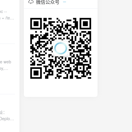
微信公众号
 --
加配置在
/test/
swd启动运
原因。使用客
e web
by,
mailbox,
册好了所以发
地址：
Deploy
ame：自己
度是最快的