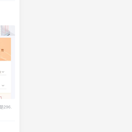
string
2024-01-09
addy和
的虚拟主机配置
以下
到/www
端口号
296.