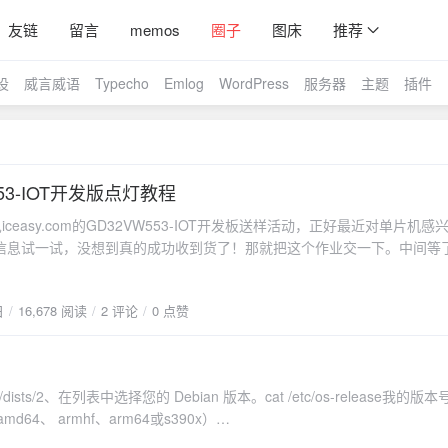
友链
留言
memos
圈子
图床
推荐
设
威言威语
Typecho
Emlog
WordPress
服务器
主题
插件
553-IOT开发版点灯教程
ceasy.com的GD32VW553-IOT开发板送样活动，正好最近对单片机感
信息试一试，没想到真的成功收到货了！那就把这个作业交一下。中间等
大佬的教程。（参考两篇才完成我的第一个点灯教程）期间也走了点小坑
序不是从Hello world开始的吗？单片机的第一个点灯教程不能难倒才行
日
16,678 阅读
2 评论
0 点赞
)https://www.gd32mcu.com/cn/download/7?kw=GD32VW5GD32 A
rammer文件是官方的烧录工具，待会给芯片烧录代码GD32 Embedded Build
集成了开发环境和编译器，可以编写代码二、接线本着焊接水平太次的缘故，
搞，怕把开发板废了。但是有最新的接线方法了。如图：参考：
debian/dists/2、在列表中选择您的 Debian 版本。cat /etc/os-release我的版
w.iceasy.com/review/1902772074282168322三、准备TTL-usb的下载器
md64、 armhf、arm64或s390x）
这样没找到串口，就是没有安装ch340的驱动。找买TTL-usb的下载器
sts/bullseye/pool/stable/amd64/4、在deb网址下，下载Docker Engine、CLI、
打开GD32 Embedded Builder，（软件具体安装各大佬写的很详细