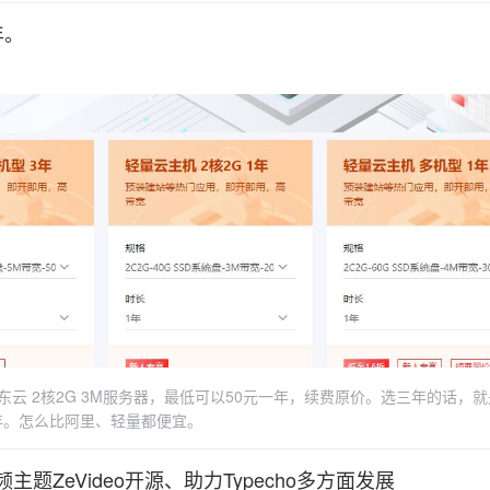
hive-keyring apt-transport-https curlcurl -1sLf
年。
key' | sudo gpg --dearmor -o /usr/share/keyrings/caddy-stable-archive-
ic/caddy/stable/debian.deb.txt' | sudo tee /etc/apt/sources.list.d/caddy-
.二、安装php-fpm,sqliteapt install -y php php-fpm php-curl php-gd php-mb
sable apache2debian11默认安装的应该是php7.4编辑vim
www-datagroup = www-data改成user = caddygroup = caddy启动或者重启c
msystemctl restart caddy php7.4-fpmcaddy与php-fpm联动Caddy 默认
tc/caddy/Caddyfile 文件：vi /etc/caddy/Caddyfile删除所有行并添加
ctl restart caddy这个时候应该可以用ip+端口打开了。把网站源码上传
L，并隐藏端口首先给域名添加DNS，最重要的步骤如图，就可以隐藏掉
有更换证书的烦恼了。把证书上传到/etc/ssl/caddy/下
可。折腾成功演示站https://blog.513513.xyz
限新用户。京东云 2核2G 3M服务器，最低可以50元一年，续费原价。选三年的话，就是
一年。怎么比阿里、轻量都便宜。
视频主题ZeVideo开源、助力Typecho多方面发展