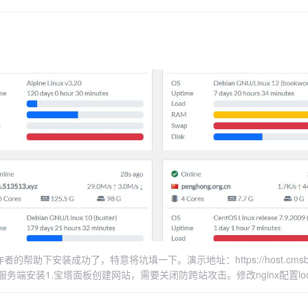
并解压 wget
elopers.cloudflare.com/network/grpc-connections/启动服务 git clone
.com/kwaitsing/Artemis/releases/download/DimLight%40build1.0.0/fronte
hub.com/yumusb/nezha-new.git编辑 .env 文件中的 TUNNEL_TOKEN 
ddy/Caddyfile:80 { # Set this path to your site's directory.
p -d 或者docker-compose.ymlservices: dashboard: image:
mctl
tart: always volumes: - ./data:/dashboard/data nginx: image:
addy前端就成功可以访问了。客户端搭建下载脚本curl -fsSL
 always volumes: - ./conf.d:/etc/nginx/conf.d depends_on: -
.com/kwaitsing/Artemis/releases/download/pkg/install_client.sh >install_c
ll_client.sh ws://example.com:8080 MyServer EPdnpTjAr0EV5yuDXFf
_TOKEN depends_on: - dashboard服务端映射到
样，MyServer可以随意，域名也可以直接用IPsystemctl daemon-
 Tunnel管理页 https://one.dash.cloudflare.com/ 加1个Public hostname
emctl restart ArtemisClient其它Alpine上也是可以部署服务端和客户端的，
ginx:80Dashboard配置/dashboard/settings 里面设置一下仪表板服务器域名
b.com/kwaitsing/Artemis/blob/main/documents/enduser.md
blic hostname真实IP请求头 可以写nz-realip或者CF-Connecting-
ashboard右上角复制安装命令，注意手动修改参数中的8008端口为443，T
ER 安装 AGENT(可选)其他后台地址 /dashboard默认密码 admin/admi
zha.204666.xyz/
下安装成功了，特意将坑填一下。演示地址：https://host.cmsblo
ite-servers服务端安装1.宝塔面板创建网站，需要关闭防跨站攻击。修改nginx配置locat
archive/master/infinite-servers-master.tar.gz3.php版本最好是php8以上，