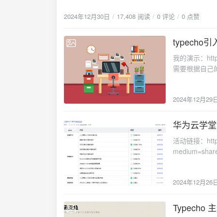
containerd 和 Docker Compose 软件包
介绍了。我是卡
2024年12月30日
17,408 阅读
0 评论
0 点赞
配置的软件包apt-get install -f6.验证安装docker -vs
的内容修改一下 参考：https://www.iceasy.com/review/1895134249755942914int mai
https://cmsblog.cn/1340.htmlwm_embed_post ids=1340
systick_config(); /* enable the LED clock */ rcu_periph_clock_enable(RC
["https://docker.1ms.run"] }
typecho
configure LED GPIO port */ gpio_m
2024-12-29
GPIO_PUPD_NONE, GPIO_PIN_10)
我的演示：http
GPIO_PIN_10); while(1) { /* turn on LED1, turn off LED3 */ gpio_bit_
需要根据自己的主题来调整。 <?php // 分页
GPIO_PIN_10); delay_1ms(500); gpio_bit_reset(GPIOA, GPIO_PIN_10); delay_1ms
示的动态数量 $page
然后点菜单栏Pr
获取 RSS 数据 $r
件留着后面刷机用。
2024年12月29
为你的 Memos RSS
接成功后。点
FALSE) { echo '无法获取 Memos 数据'; } else { // 解析 RSS 数据 $xml =
亮了LED。人生
simplexml_load_string($rss_conte
华为云学堂
2024-12-26
{ // 获取动态条目总数 $total_items = count($xml->channel->item); // 计算总页数 $total_pages
活动链接：https:
= ceil($total_items / $items_
medium=shar
($page > $total_pag
频只要拉到最
$start_index = ($page 
https://blo
$items_per_page; // 遍历 RSS feed，显示当前页的动态 $count = 0; forea
2024年12月26
操，先练习一
>item as $item) { if ($count >= $start_index && $count < $end_index) { $title
https://la
>title; $link = (string)$item->link; $description = (string)$item->description; $pubDate =
这题没得分。那
Typech
(string)$item->pubDate; // 转换时间（假设 R
2024-12-20
可以过。下载