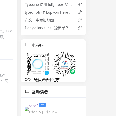
有缺少或未
Typecho 使用 fslightbox 给图片添加暗箱效果
n.c里
typecho插件 Lopwon Here 文章内地图，可显示自定义坐标的地图
在文章中添加地图
files.gallery 0.7.0 最新 单PHP应用，创建简易的网络画廊
代码。CSS
 1 //
小程序
就是这个文
 // 替换
tct，连
 ===
，成功点
3a?
QQ、微信双端小程序
成后，学习视
互动读者
里都有实
码，我估计
sasdf
Lv.1
注意下就
评论 1 次 |
暂无文章