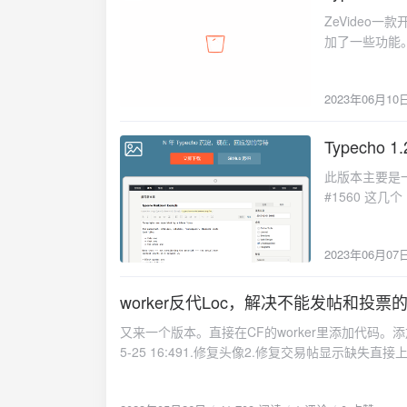
ZeVideo
加了一些功能
播放历史功能
态方面支持 http
2023年06月10
件检索（需要购买这个插
因这个插件一
https://git
Typecho 1
2023-06-07
在 Typecho 的
此版本主要是一个
>order('table.contents
#1560 这
>parameter->pageSize);将其改为 $select-
利用的漏洞。
->page($thi
它们。对 MyS
段存每集动漫
2023年06月07
目前我们已经加
据库fields表
献者的无私工作。具体更
[attach]1428[/
版下载：
worker反代Loc，解决不能发帖和投票的
https://github
又来一个版本。直接在CF的worker里添加代码。添加路由的
5-25 16:491.修复头像2.修复交易帖显示缺失直接上代码：/** * write by 西柚论坛 https://www.
addEventListener('fetch', event => { event.respondWith(handleRequest(event.request)); }); // 准备反代的目的域名 let target_url =
"https://hostloc.com"; // 要替换内容的正则表达式 let target_url_