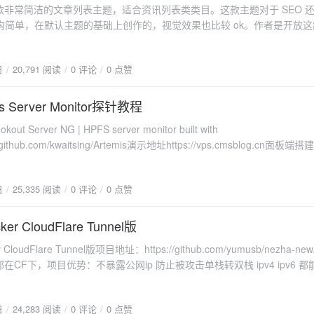
 是一款非常简洁的文章列表主题，适合资讯列表类类目。这款主题对于 SEO 
Time 类或 strtotime + date 函数进行转换 $pubDateFormatted =
构简单，在默认主题的基础上创作的，视觉效果也比较 ok。作者是开放这
s', strtotime($pubDate)); // 格式化时间字符串 // 截取描述内容并添加链接
下载。所以本着喜欢且开源的原则，我进行了二次创作。 Lighthouse 检测
tion, 0, 300); if (mb_strlen($description) > 300) { $excerpt .=
端和电脑端都几乎是满分。主题首页请求只有 6 个，CSS 样式大约 14
'" target="_blank">阅读更多</a>'; } else { $excerpt .= ' <a href="' . $link .
日
20,791 阅读
0 评论
0 点赞
配合做了动静分离后，首页加载大概只需要几毫秒。全主题除了使用代码高亮
/ 输出动态内容 echo '<div class="memo-item">'; echo
览地址：https://bosir.cn/simtextGitHub 下载地址：
 . '" target="_blank">' . $title . '</a></h3>'; echo '<p>' . $excerpt . '</p>';
b.com/cnbosir/simtxt本站下载：[attach]1447[/attach]
s Server Monitor探针教程
. $pubDateFormatted . '</p>'; // 使用格式化后的时间 echo '</div>'; }
ut Server NG | HPFS server monitor built with
 } for ($i = 1; $i <= $total_pages; $i++) { if ($i == $page)
//github.com/kwaitsing/Artemis演示地址https://vps.cmsblog.cn面板端搭
录一下。下载脚本：curl -fsSL
' . ($page + 1) . '">下一页</a>'; } echo
.com/kwaitsing/Artemis/releases/download/pkg/install_server.sh
日
25,335 阅读
0 评论
0 点赞
rver.sh执行安装 bash install_server.sh 8080 EPdnpTjAr0EV5yuDXFf
户端的对上systemctl daemon-reloadsystemctl restart ArtemiServe
是404 page not found就说明服务端运行成功了。搭建前端1.安装caddysudo
er CloudFlare Tunnel版
ian-keyring debian-archive-keyring apt-transport-https curl curl -1sLf
 CloudFlare Tunnel版项目地址：https://github.com/yumusb/nezha-new
oudsmith.io/public/caddy/stable/gpg.key' | sudo gpg --dearmor -o
在CF下，项目优势：不暴露公网ip 防止被攻击单栈转双栈 ipv4 ipv6 都
rings/caddy-stable-archive-keyring.gpg curl -1sLf
便挂探针除境内网络外 走cf基本都优化开箱即用 迁移备份方便Dashboard安
udsmith.io/public/caddy/stable/debian.deb.txt' | sudo tee
dFlare Tunnel Tokenhttps://developers.cloudflare.com/cloudflare-
ces.list.d/caddy-stable.list sudo apt update sudo apt install caddy2
日
24,283 阅读
0 评论
0 点赞
ons/connect-networks/get-started/create-remote-tunnel/CloudFlare