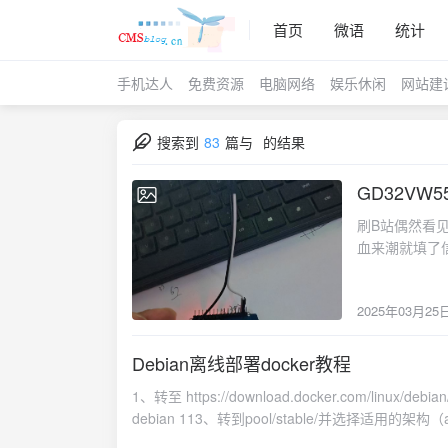
首页
微语
统计
手机达人
免费资源
电脑网络
娱乐休闲
网站建
搜索到
83
篇与
的结果
GD32VW
2025-03-25
刷B站偶然看见i
血来潮就填了
就是在等各位
弃。但想着写程
2025年03月25
备下载的软件(主要2个
One Prog
方的ide，
Debian离线部署docker教程
电阻我是不敢
1、转至 https://download.docker.com/linux/
https://ww
debian 113、转到pool/stable/并选择适用的架构（a
脑，如果像我的
https://download.docker.com/linux/debian/di
一份。四、写代码