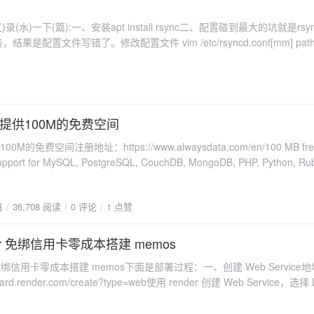
据。客户端安装只要节点有PHP环境就行，下载status.php文件。
一下(篇):一、安装apt install rsync二、配置碰到最大的坑就是rsync
/-/raw/master/api/status.php能访问到status.php?k=s显示出数据就行。服务端添
配置文件写错了。修改配置文件 vim /etc/rsyncd.conf[mm] path = 
w = 192.168.0.0/16 hosts deny = * list = false uid = root gid = root
sswdecho "zzz:123456" >/etc/rsyncd.passwdchmod 600 /etc/rsyncd.pas
luntp就能看到873端口服务启动成功了,如果没有，systemctl status rsyncd查看
wdrsync -avz zzz@192.168.101.28::模块名 DEST --password-
塔的计划任务每天执行一次就行。参考文章
ata提供100M的免费空间
s://www.cnblogs.com/wujuntian/p/16410235.html
100M的免费空间注册地址：https://www.alwaysdata.com/en/100 MB fre
support for MySQL, PostgreSQL, CouchDB, MongoDB, PHP, Python, Ru
ir, Java, Deno, custom web servers, access via FTP, WebDAV and SSH; 
st and app installer included.之前不知道什么原因没有注册成功，今天注
日
36,708 阅读
0 评论
1 点赞
ps://chenmo.alwaysdata.com/绑定的域名：https://as.513513.xyz
der 免绑信用卡零成本搭建 memos
r 免绑信用卡零成本搭建 memos下面是部署过程：一、创建 Web Service
board.render.com/create?type=web使用 render 创建 Web Service，选择 
 image from a registryImage URL：填写为 neosmemo/memos:stableN
on：地区选择 singapore，相比其他几个地区，从大陆访问选择新加坡速