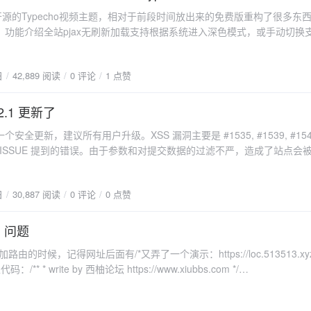
一款开源的Typecho视频主题，相对于前段时间放出来的免费版重构了很多东
。功能介绍全站pjax无刷新加载支持根据系统进入深色模式，或手动切换
首页布局支持自定义主题设置支持修改logo，添加统计代码，这是广告位
s://github.com/jrotty/CatClaw 采集插件可对接大部分资源站 json接
日
42,889 阅读
0 评论
1 点赞
件 https://blog.zezeshe.com/archives/gjsoso-typecho.html
直为付费插件，所以不能免费】）开源地址
hub.com/jrotty/Zevideogithub.com对typecho改动1,让文章根据最后编辑时
.2.1 更新了
 var/Widget路径下编辑 Archive.php文件，在 764行左右找到如下代码 $select-
安全更新，建议所有用户升级。XSS 漏洞主要是 #1535, #1539, #154
.created', Db::SORT_DESC) ->page($this->currentPage, $this-
几个 ISSUE 提到的错误。由于参数和对提交数据的过滤不严，造成了站点会
>order('table.contents.modified', Db::SORT_DESC)
此次修复后你可以安全地打开已经被攻击者污染的评论数据，当然我们建
s->currentPage, $this->parameter->pageSize);2,修改数据库结构因
QL 的 SSL 支持在某些运行环境中你可能需要通过 SSL 来连接 MySQL
的视频地址的，然而像是柯南这种上千集的，字段数据库表格存不下，所
日
30,887 阅读
0 评论
0 点赞
上了这一支持。更多的小更新对 PHP 8.1 的更多支持其它 Bug 修复感
str_value的类型由text改为了mediumtext。截图展示备份下载：
新请见：https://github.com/typecho/typecho/releases/tag/v1
attach]
 问题
.com/typecho/typecho/releases/latest/download/typecho.zip[attach]1426[
时候，记得网址后面有/*又弄了一个演示：https://loc.513513.xyz
xiubbs.com */
reg = /(?<=\/\/).*?hostloc\.com/g; async function