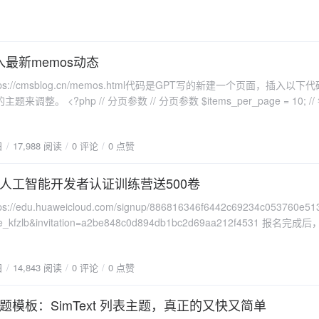
的以下文件。然后上传到服务器里。5.安装dpkg -i *.deb直接省事了。自动修复所
在这里导入官方的代码，修改后重建老是报错）新建一个项目，把src/mai
ystemctl start docker7.docker-compose的安装可参考：
n(void) {
8.设置镜像加速地址nano /etc/docker/daemon.json{ "registry-mirrors":
U_GPIOA); /*
引入最新memos动态
ode_set(GPIOA, GPIO_MODE_OUTPUT,
; /* reset LED GPIO pin */ gpio_bit_reset(GPIOA,
s://cmsblog.cn/memos.html代码是GPT写的新建一个页面，插入以下
set(GPIOA,
参数 // 分页参数 $items_per_page = 10; // 每页显
(500); } }
 = isset($_GET['page']) ? (int)$_GET['page'] : 1; // 当前页码，默认为
oject>Build All,如果没报错，就会在项目下面生成一个*.bin的固件。
ss_url = 'https://memos.cmsblog.cn/u/157104945@qq.com/rss.xml';
五 、刷固件打开GD32 All-In-One Programmer，先点左侧的conne
日
17,988 阅读
0 评论
0 点赞
 网址 $rss_content = file_get_contents($rss_url); if ($rss_content
右边的。下方显示100%后，就说明烧录成功了。取下下载器，接上电源
第一次单片机点灯完成！感谢iceasy.com!
nt); if ($xml === FALSE) { echo '解析 RSS 数据失败'; } else
人工智能开发者认证训练营送500卷
//edu.huaweicloud.com/signup/886816346f6442c69234c053760e51
per_page); // 检查页码是否有效 if ($page < 1) $page = 1; if
e_kfzlb&invitation=a2be848c0d894db1bc2d69aa212f4531 报名完
es) $page = $total_pages; // 计算当前页的起始索引和结束索引
后面就可以很快完成。理论考试试题：
- 1) * $items_per_page; $end_index = $start_index +
g.csdn.net/m0_64890295/article/details/144368615机考有3题，实验题
ch ($xml->channel-
日
14,843 阅读
0 评论
0 点赞
遍应该能过。我抽中的1.参考这个实验题，很容易过
 = (string)$item-
b.huaweicloud.com/testdetail_23322.这个实验题里有，但考试要自己写代
个AK SK好像一直报错。我也没搞明白。3.实验题里有操作原型，稍微
o 主题模板：SimText 列表主题，真正的又快又简单
SS feed 中的时间是服务器时间，或者根据需要调
数据集，创建作业，最后obs桶策略要把权限改为公共读写