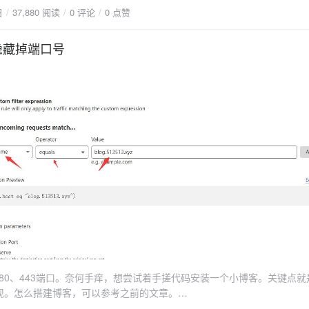
日
37,880 阅读
0 评论
0 点赞
ojects：选择 Free $0/month 512 MB (RAM) 0.1 CPUEnvironment Vari
:port，Value:5230以上填写完成后点击 Create Web Service部署完
费版 render 程序在一定时间内没有访问程序会自动进入休眠状态，需
L隐藏掉端口号
例https://yhzmemos.onrender.com/explorehttps://memos-
.com
80、443端口。奈何手痒，想尝试着手搓代码安装一个小博客。关键点就
s功能来实现。怎么搭建博客，可以参考之前的文章。
ed_post ids=1023本文以一个IPV4的debian11为例介绍，记录一下折腾过程。一、