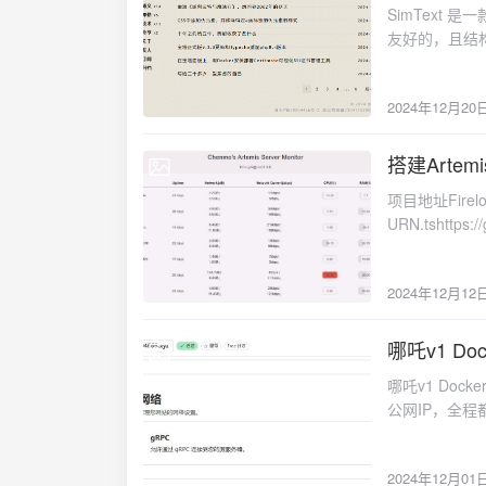
整时区） // 这里假设 RSS feed 中的时间已经是正确的时区时间，所以直接格式化输出 // 如果需
SimText
要转换时区，请使用 Date
友好的，且结
date('Y-m-d H:i:
的版权的，但不提供
$excerpt = mb_substr($descrip
比较不错，手机
'... <a href="' . $link . 
2024年12月20
以优化。自己
'" target="_blank">查看原文</a>'; } /
以外再无其它。主题预
'<h3><a href="' . $link
https://githu
搭建Artemi
echo '<p>时间：' 
2024-12-12
$count++; } // 输出分页导航 echo '<div class="pagination">'; if ($page > 1) { echo '<a href="?
项目地址Firelooko
page=' . ($page - 1) . '">上一页</a> ';
URN.tshttps:
{ echo '<span>' . $i . '</span> '; } else { echo '<a href="?page=' . $i . '">' . $i . '</a> '; } } if
debian为例记
($page < $total_pages) { echo '<a href="?page=
https://github
'</div>'; } } ?>
2024年12月12
>install_se
passkey需要和客
ip:8080应该
哪吒v1 Dock
2024-12-01
install -y deb
哪吒v1 Docker
'https://dl.cl
公网IP，全程都
/usr/share/key
ipv6 也方
'https://dl.clo
docker申请 Clou
/etc/apt/sour
2024年12月01
one/connecti