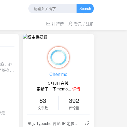
Search
排行榜
登录
/
注册
兴趣，心
了好久，
Chen'mo
，差点放
。一、准
5月8日在线
ll-In-
更新了一下memo...
详情
er是官
83
392
焊上拉
文章数
评论量
本号是
连接上电
的店家要
显示 Typecho 评论 IP 定位插件
了，就不