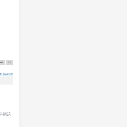
ables：添
成二、添加
要通过网
2024-02-03
是把端
安装