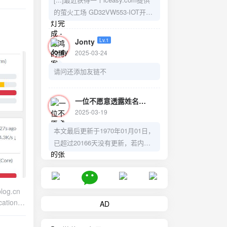
nd.tar.g
的萤火工场 GD32VW553-IOT开发
为自己申请的
版，本着写程序不是从Hello world
开始的吗？那单片机的第一个点灯
Jonty
Lv.1
教程必须拿下。中间踩了点小坑，
2025-03-24
lient.sh
好在折腾成功，教程已写好。
2024-11-10
5passkey
请问还添加友链不
https://cmsblog.cn/1452.html总结
一下就是先写代码，构建固件，然
 指
具体看
后用TTL-usb的下载器烧固件。[...]
/IP（无
一位不愿意透露姓名的张先生
Lv.1
2025-03-19
LS改为
本文最后更新于1970年01月01日，
n演示地
已超过20166天没有更新，若内容
或图片失效，请留言反馈。
g.cn
ion /
AD
把禁用函数里的