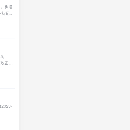
西，也增
支持记录
广告等生
口支持多条
 【历史原
间排序
5,
被攻击者
议你删除
为是用自定义字
 数据库，
以我将数
谢各位贡
.2.0正式
/attach]
2023-