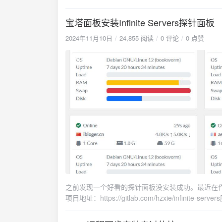
至/artserver
量代理https://dev
https://github
https://git
宝塔面板安装Infinite Servers探针面板
z3.设置caddy配置文件vi /etc/ca
docker compose u
reverse_proxy /api* 127.0.0.1:8080 file_server { root /artserver } 4.启动caddysyste
2024年11月10日
24,855 阅读
0 评论
0 点赞
ghcr.io/nezhahq/nezha res
restart c
nginx:stable-alpine restart:
https://github
dashboard tunnel: image: cloudflare/cloudflared restart: always command: tunnel run --
运行bash insta
protocol http2 environment: - TUNNEL
要和之前设置的一
CFCloudFlare
reloadsyst
向 http://n
https://githu
CDN）上面的 Pu
IPAGENTd
True。DOCK
址：https://ne
之前发现一个好看的探针面板没安装成功。最近在作者的帮助
项目地址：https://gitlab.com/hzxie/infin
{ proxy_http_version 1.1; proxy_buffering off; try_files $uri /index.php$is_args$args; } 2.下载文件解压后放在网站根目录
https://gitlab.com/hzxie/infinite-servers/-/