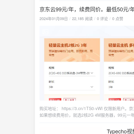
caddysudo apt install -y debian-keyring debian-arc
京东云99元/年，续费同价。最低50元/
'https://dl.cloudsmith.io/public/caddy/stable/gpg.
2024年01月09日
22,185 阅读
0 评论
0 点赞
keyring.gpgcurl -1sLf 'https://dl.cloudsmith.io/publ
stable.listsudo apt updatesudo apt install caddy
php-common php-xml php-xmlrpc php-gd php-sqlite3 php-mbstring sqlite3此命令默认把apache2也安装上执行命令禁止apache2
开机启动systemctl stop apache2systemctl di
/etc/php/7.4/fpm/pool.d/www.conf找到user = 
php7.4-fpmsystemctl start caddy php7.4-fp
文件位于 /etc/caddy/Caddyfile。使用以下命令编辑 /e
行：:20081 { root * /www encode gzip zstd php_fastcgi unix//run/php/php7.4-fpm.sock handle_path / { try_files {path} {path}/
/index.php/{uri} } # tls /etc/ssl/caddy/513513.key /etc/ssl/caddy/513513.crt }已添加typecho在caddy2里的伪静态规则。保存并关闭
文件，然后重新启动 Caddy 服务以应用更改：system
下面就可以正常安装了。按提示修改权限。开启SS
了。直接在cf的SSL里可以申请15年有证书，以后再也没
面/etc/caddy/Caddyfile 里开启SSL即
购买地址： https://3.cn/1TS0-vWI 仅
如果想续费用价，就选2核2G 4M服务器，99元
Typecho
2023-06-10