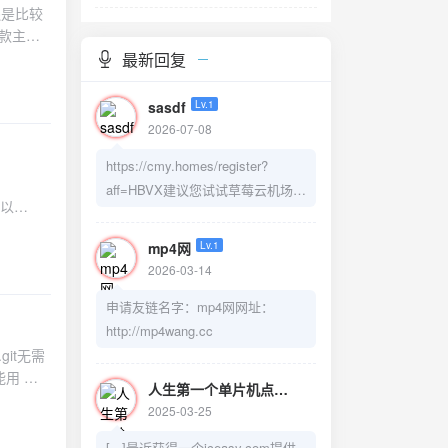
还是比较
款主题
最新回复
KB，还可
的 js
sasdf
Lv.1
2026-07-08
https://cmy.homes/register?
aff=HBVX建议您试试草莓云机场，
建以
可以流畅观看youtube和tiktok，上
reddit/x也没有问题，还有各种ai优
mp4网
Lv.1
化节点。
2026-03-14
5这里的端口和
r访问
申请友链名字：mp4网网址：
 apt
http://mp4wang.cc
.git无需
能用 纯
人生第一个单片机点灯完成 - 彭鸿的博客
Lv.1
装安装好
2025-03-25
.下载前端源码
开启GRPC流
[...]最近获得一个iceasy.com提供