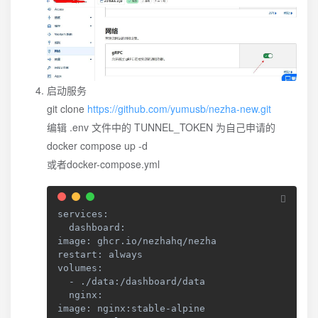
启动服务
git clone
https://github.com/yumusb/nezha-new.git
编辑 .env 文件中的 TUNNEL_TOKEN 为自己申请的
docker compose up -d
或者docker-compose.yml
services
:
  dashboard
:
image
:
 ghcr
.
io
/
nezhahq
/
nezha

restart
:
 always

volumes
:
-
.
/
data
:
/
dashboard
/
data

  nginx
:
image
:
 nginx
:
stable
-
alpine
